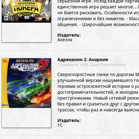
серьезной игре. Исход каждой партии
единственная игра решает многое... 
не боится рисковать. Особенности иг
ограничениями и без лимитов. - Ма
общения. - Широчайшие возможности 
Издатель:
Акелла
Адреналин 2: Анархия
15 февраля 2008, Gaijin Entertainment
Сверхскоростные гонки по дорогам 
улучшенной версии нашумевшего гоно
героями остросюжетной истории о р
достопримечательностей, и молодом
преступниками. Новый сетевой режи
без правил и сразиться друг с друг
трассах, чтобы раз и навсегда выясн
Издатель:
1С