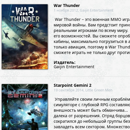
War Thunder
1 ноября 2012, Gaijin Entertainment
War Thunder – это военная MMO игр
мировой войны. Вам предстоит приня
реальными игроками по всему миру.
его возможностей. Вы сможете опроб
кабины, максимально погрузиться в 
только авиация, поэтому в War Thun
сможете играть не только друг проти
Издатель:
Gaijin Entertainment
Starpoint Gemini 2
19 сентября 2014, Little Green Men
Управляйте своим личным кораблём, и
симуляторе с глубокой RPG составля
внешность может быть обманчива... 
далека от разрешения. Отряд борцов
сократился до небольшой группы без
завладеть всем сектором. Множество