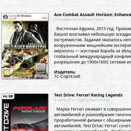
Ace Combat Assault Horizon: Enhance
25 января 2013, Project ACES
Восточная Африка, 2015 год. Прико
Бишоп возглавил небольшую эскадри
экстремистов. Задание оказалось не
вооруженными мощнейшим экспериме
мерзлоты — жестокая борьба за обла
глобальный международный конфликт.
разрешение до 1900x1600; сетевая иг
Издатель:
1С-СофтКлаб
Test Drive: Ferrari Racing Legends
3 июля 2012, Slightly Mad Studios
Марка Ferrari оживает в совершенно 
автомобилей и разнообразие гоночн
проработанной физики с обширными
автомобилей, Test Drive: Ferrari со