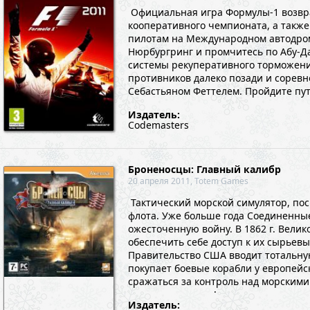
Официальная игра Формулы-1 возвра
кооперативного чемпионата, а также
пилотам на Международном автодром
Нюрбургринг и промчитесь по Абу-Д
системы рекуперативного торможения
противников далеко позади и соревн
Себастьяном Феттелем. Пройдите пут
установите лучшее ...
Издатель:
Codemasters
Броненосцы: Главный калибр
20 апреля 2011, Totem Games
Тактический морской симулятор, п
флота. Уже больше года Соединенн
ожесточенную войну. В 1862 г. Вел
обеспечить себе доступ к их сырьевы
Правительство США вводит тотальну
покупает боевые корабли у европейс
сражаться за контроль над морскими
разгромите врага! ...
Издатель: