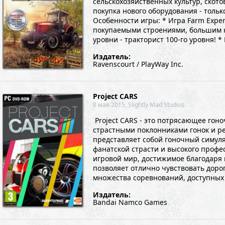
сельскохозяйственных культур, скот
покупка нового оборудования - толь
Особенности игры: * Игра Farm Expe
покупаемыми строениями, большим кол
уровни - тракторист 100-го уровня! * 
Издатель:
Ravenscourt / PlayWay Inc.
Project CARS
8 мая 2015, Slightly Mad Studios
Project CARS - это потрясающее гон
страстными поклонниками гонок и р
представляет собой гоночный симул
фанатской страсти и высокого профе
игровой мир, достижимое благодаря
позволяет отлично чувствовать дорог
множества соревнований, доступных 
Издатель:
Bandai Namco Games