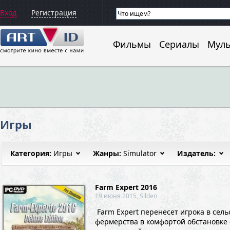
Вход
Регистрация
Фильмы
Сериалы
Мул
Игры
Категория:
Игры
Жанры:
Simulator
Издатель:
Farm Expert 2016
19 июня 2015, Silden
Farm Expert перенесет игрока в сел
фермерства в комфортой обстановке 