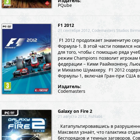
Издатель:
PQube
F1 2012
21 сентября 2012, Codemasters Studios Birm
F1 2012 продолжает знаменитую сер
Формула-1. В этой части появился но
для того, чтобы с помощью ряда уче
режим Champions позволит игрокам
федерации – Кими Раайкконену, Льюи
и Михаэлю Шумахеру. F1 2012 содер
Формулы-1, включая Гран-при США в О
Издатель:
Codemasters
Galaxy on Fire 2
21 августа 2012, Fishlabs
Катапультировавшись в разрушенно
Максвелл узнаёт, что галактика отд
беспорядков и темных заговоров. Со