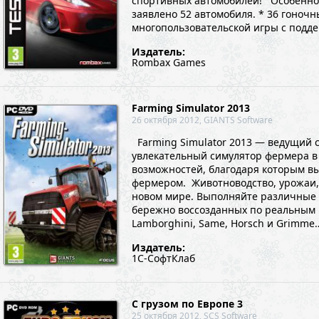
спортивных автомобилей! Особенности
заявлено 52 автомобиля. * 36 гоночн
многопользовательской игры с подде
Издатель:
Rombax Games
Farming Simulator 2013
26 октября 2012, GIANTS Software
Farming Simulator 2013 — ведущий 
увлекательный симулятор фермера в 
возможностей, благодаря которым вы
фермером. Животноводство, урожаи,
новом мире. Выполняйте различные 
бережно воссозданных по реальным п
Lamborghini, Same, Horsch и Grimme…
Издатель:
1С-СофтКлаб
С грузом по Европе 3
25 октября 2012, SCS Software