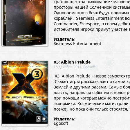
сражающего за выживание человечес
просторы нашей Солнечной системы, 
Одновременно в боях будут принимат
кораблей. Seamless Entertainment в
Commander, Freespace, в своем дебю
истребителя игроки примут участие в
Издатель:
Seamless Entertainment
X3: Albion Prelude
15 декабря 2011, Egosoft
X3: Albion Prelude - новое самостоят
Сюжет игры рассказывает о самой к
Землей и другими расами. Самые бо
власть, направляя события в новое 
при помощи которых можно построить
экономики. Космические магистрали с
позже), но пока они только строятся, 
Издатель:
Egosoft