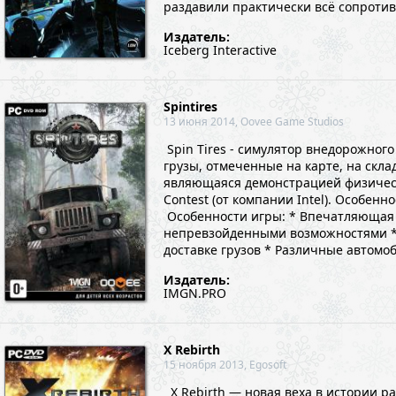
раздавили практически всё сопротивле
Издатель:
Iceberg Interactive
Spintires
13 июня 2014, Oovee Game Studios
Spin Tires - симулятор внедорожног
грузы, отмеченные на карте, на склад
являющаяся демонстрацией физическо
Contest (от компании Intel). Особен
Особенности игры: * Впечатляющая 
непревзойденными возможностями * 
доставке грузов * Различные автомо
Издатель:
IMGN.PRO
X Rebirth
15 ноября 2013, Egosoft
X Rebirth — новая веха в истории ра