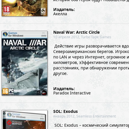
Издатель:
Акелла
Naval War: Arctic Circle
10 апреля 2012, Turbo Tape Games
Действие игры разворачивается вдо
Североамериканских берегов. Игроко
по LAN и через Интернет, огромное 
километров, эЭффективное современ
расстояниях, при обнаружении прот
другое.
Издатель:
Paradox Interactive
SOL: Exodus
январь 2012, Seamless Entertainment
SOL: Exodus – космический симулятор