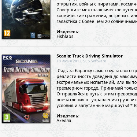
открытия, войны с пиратами, космич
Совершите межгалактическое путешес
космические сражения, встречи с ин
галактика с более чем 20 солнечным
Издатель:
Fishlabs
Scania: Truck Driving Simulator
18 июня 2012, SCS Software
Сядь за баранку самого культового г
реалистичность доведена до максиму
экстремальных испытаний, или выпо
трехмерном городе. Принимай только
Отправляйся в путь с этим превосхо
впечатления от управления грузовик
условия и запутанные маршруты! * В
Издатель:
Акелла