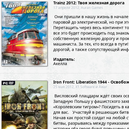
Trainz 2012: Твоя железная дорога
17 апреля 2012, Auran Games
Они пришли в нашу жизнь в начале X
паровой до электрической, но при э
Перетащить через весь континент то
все это будет происходить под знако
собственную железную дорогу и прок
машиниста. За тех, кто всегда в пу
дорогой, а также сопутствующей инфр
Издатель:
Акелла
Iron Front: Liberation 1944 - Освоб
25 мая 2012, X1 Software и Awar
Висловский плацдарм ждёт своих осво
Западную Польшу у фашистского захв
«Королевским тигром»? Посидеть в ка
для вас. Участвуй в решающих битва
Начав как простой солдат на любой 
битвы, разрываясь между приказами
истории оба героя будут повышены д