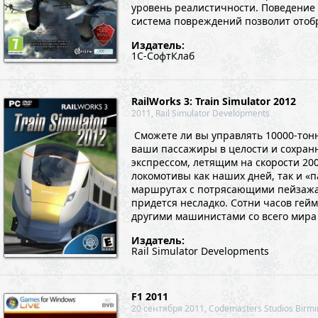
уровень реалистичности. Поведение 
система повреждений позволит отобра
Издатель:
1С-СофтКлаб
RailWorks 3: Train Simulator 2012
2011, Rail Simulator Developments
Сможете ли вы управлять 10000-тон
ваши пассажиры в целости и сохранн
экспрессом, летящим на скорости 20
локомотивы как наших дней, так и «
маршрутах с потрясающими пейзажами
придется несладко. Сотни часов гейм
другими машинистами со всего мира 
Издатель:
Rail Simulator Developments
F1 2011
20 сентября 2011, Codemasters Studios Birm