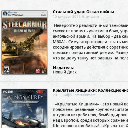
Стальной удар: Оскал войны
15 декабря 2011, Graviteam
Невероятно реалистичный танковый 
сможете принять участие в боях, уп
ангольской армии. На выбор - два са
М60А1. Симулятор позволит стать ме
координировать действия с соратни
поможет оперативный режим. Разведк
что вашему танку нет равных на поле
Издатель:
Новый Диск
Крылатые Хищники: Коллекционно
2011, Gaijin Entertainment
«Крылатые Хищники» - это новый во
положены реальные крупномасштабны
штурвал истребителя, бомбардировщ
над Европой, среди которых сражени
Шевченковская битвы! «Крылатые Х