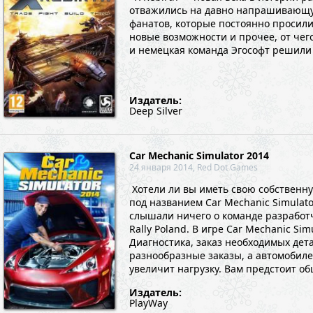
отважились на давно напрашивающую
фанатов, которые постоянно просил
новые возможности и прочее, от чег
и немецкая команда Эгософт решили 
Издатель:
Deep Silver
Car Mechanic Simulator 2014
24 января 2014, Red Dot Games
Хотели ли вы иметь свою собственн
под названием Car Mechanic Simulat
слышали ничего о команде разработчи
Rally Poland. В игре Car Mechanic Si
Диагностика, заказ необходимых дет
разнообразные заказы, а автомобиле
увеличит нагрузку. Вам предстоит общ
Издатель:
PlayWay