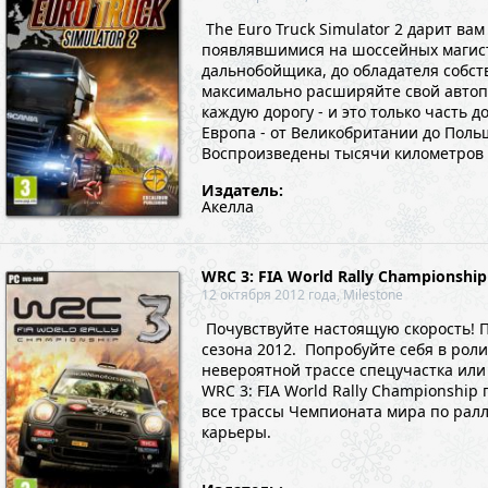
The Euro Truck Simulator 2 дарит 
появлявшимися на шоссейных магистр
дальнобойщика, до обладателя собст
максимально расширяйте свой автопа
каждую дорогу - и это только часть 
Европа - от Великобритании до Польш
Воспроизведены тысячи километров р
Издатель:
Акелла
WRC 3: FIA World Rally Championship
12 октября 2012 года, Milestone
Почувствуйте настоящую скорость! П
сезона 2012. Попробуйте себя в рол
невероятной трассе спецучастка или
WRC 3: FIA World Rally Championship
все трассы Чемпионата мира по рал
карьеры.