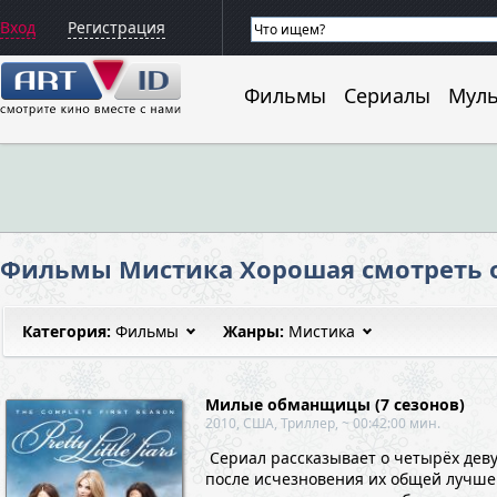
Вход
Регистрация
Фильмы
Сериалы
Мул
Фильмы Мистика Хорошая смотреть о
Категория:
Фильмы
Жанры:
Мистика
Милые обманщицы (7 сезонов)
2010, США, Триллер, ~ 00:42:00 мин.
Сериал рассказывает о четырёх деву
после исчезновения их общей лучшей