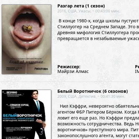
Разгар лета (1 сезон)
2016, США, Ужасы, ~ 00:43:00 мин.
В конце 1980-х, когда школы пустуют
Стиллуотер на Среднем Западе. Это 
древняя мифология Стиллуотера прос
превращается в незабываемые ужасы
Режиссер:
Р
Майрзи Алмас
I
Белый Воротничок (6 сезонов)
2009, США, Детектив, ~ 00:41:30 мин.
Нил Кэффри, невероятно обаятельны
агентом ФБР Питером Бёрком. Когда
ловит его еще раз. Но Кэффри предла
возможность сотрудничества. Ведь Н
воротничков» преступного мира. Пит
законопослушного агента, могут ста