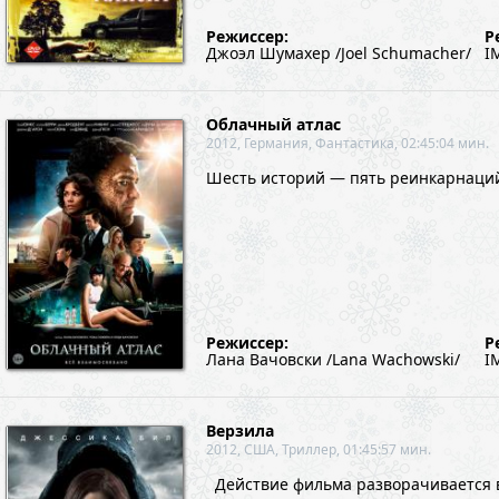
Режиссер:
Р
Джоэл Шумахер /Joel Schumacher/
I
Облачный атлас
2012, Германия, Фантастика, 02:45:04 мин.
Шесть историй — пять реинкарнаций
Режиссер:
Р
Лана Вачовски /Lana Wachowski/
I
Верзила
2012, США, Триллер, 01:45:57 мин.
Действие фильма разворачивается в