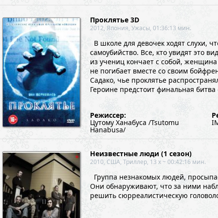
Проклятье 3D
2012, Япония, Ужасы, 01:36:13 мин.
В школе для девочек ходят слухи, чт
самоубийство. Все, кто увидят это ви
из учениц кончает с собой, женщина
не погибает вместе со своим бойфрен
Садако, чье проклятье распространял
Героине предстоит финальная битва 
Режиссер:
Р
Цутому Ханабуса /Tsutomu
I
Hanabusa/
Неизвестные люди (1 сезон)
2010, США, Триллер, 13 x ~ 00:42:16 мин.
Группа незнакомых людей, просыпает
Они обнаруживают, что за ними наб
решить сюрреалистическую головоло