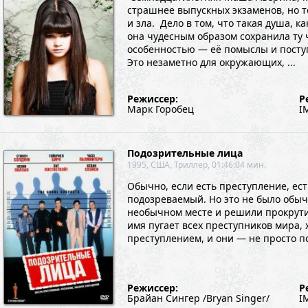
страшнее выпускных экзаменов, но т
и зла. Дело в том, что такая душа, к
она чудесным образом сохранила ту 
особенностью — её помыслы и поступ
Это незаметно для окружающих, ...
Режиссер:
Р
Марк Горобец
I
Подозрительные лица
1995, США, Триллер, 01:46:04 мин.
Обычно, если есть преступление, ес
подозреваемый. Но это не было обы
необычном месте и решили прокрутит
имя пугает всех преступников мира,
преступлением, и они — не просто 
Режиссер:
Р
Брайан Сингер /Bryan Singer/
I