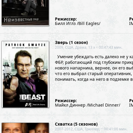
Режиссер:
Р
Билл Иглз /Bill Eagles/
I
Зверь (1 сезон)
2009, США, Драма, 13 x ~ 00:47:43 мин.
Умение убеждать есть далеко не у к
ФБР, работающий под глубоким прикр
нового напарника, вернее, он его вы
что его выбрал старый оперативник,
понимать, когда на него в подземке
Режиссер:
Р
Майкл Диннер /Michael Dinner/
I
Схватка (5 сезонов)
2007-2012, США, Триллер, ~ 00:41:00 мин.