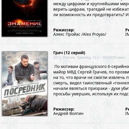
между цифрами и крупнейшими миров
верить цифрам, трагедий не избежать
ли возможность их предотвратить? И 
Режиссер:
Р
Алекс Пройас /Alex Proyas/
I
Грач (12 серий)
2012, Россия, Триллер, 12 x ~ 00:50:00 мин.
По мотивам французского 6-серийно
майор МВД Сергей Грачев, по прозви
на то, что врачи не смогли извлечь
смерть, видел таинственный «тоннел
начали являться призраки - духи уб
просьбы умерших, используя их подск
Режиссер:
Р
Андрей Волгин
I