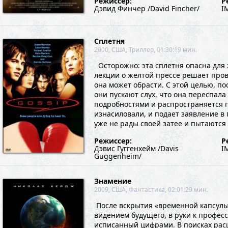
Режиссер:
Р
Дэвид Финчер /David Fincher/
I
Сплетня
2000, США, Триллер, 01:30:19 мин.
Осторожно: эта сплетня опасна для 
лекции о желтой прессе решает пров
она может обрасти. С этой целью, по
они пускают слух, что она переспала
подробностями и распространяется по
изнасиловали, и подает заявление в 
уже не рады своей затее и пытаются 
Режиссер:
Р
Дэвис Гуггенхейм /Davis
I
Guggenheim/
Знамение
2009, США, Фантастика, 02:01:29 мин.
После вскрытия «временной капсулы»
видением будущего, в руки к професс
исписанный цифрами. В поисках рас