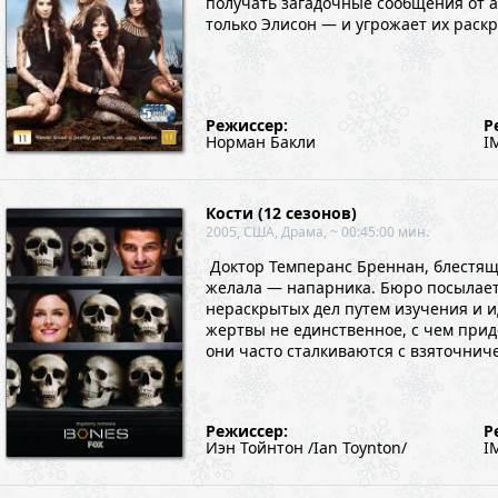
получать загадочные сообщения от а
только Элисон — и угрожает их раск
Режиссер:
Р
Норман Бакли
I
Кости (12 сезонов)
2005, США, Драма, ~ 00:45:00 мин.
Доктор Темперанс Бреннан, блестящи
желала — напарника. Бюро посылает
нераскрытых дел путем изучения и 
жертвы не единственное, с чем приде
они часто сталкиваются с взяточни
Режиссер:
Р
Иэн Тойнтон /Ian Toynton/
I