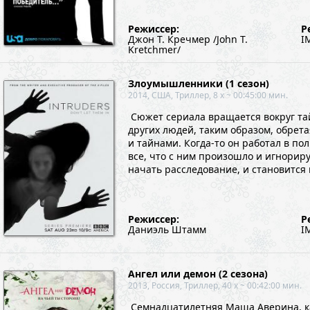
Режиссер:
Р
Джон Т. Кречмер /John T.
I
Kretchmer/
Злоумышленники (1 сезон)
2014, США, Триллер, 8 x ~ 00:45:00 мин.
Сюжет сериала вращается вокруг тай
других людей, таким образом, обрет
и тайнами. Когда-то он работал в по
все, что с ним произошло и игнорир
начать расследование, и становится 
Режиссер:
Р
Даниэль Штамм
I
Ангел или демон (2 сезона)
2013, Россия, Триллер, 40 x ~ 00:42:00 мин.
Семнадцатилетняя Маша Аверина, как