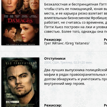
Безжалостная и беспринципная Пэтти
чтобы стать ее помощницей, юная вы
места, и ее карьера резко взлетает 
влиятельным бизнесменом Фробишеро
работает, не считаясь со временем, 
Пэтти Хьюз построен на лжи и уловка
совестью. Более того, однажды она п
Режиссер:
Р
Грег Яйтанс /Greg Yaitanes/
I
Отступники
2006, США, Триллер, 02:31:20 мин.
Два лучших выпускника полицейской 
мафии в рядах правоохранительных о
долгом обнаружить и уничтожить пр
внутренний мир героев.
Режиссер:
Р