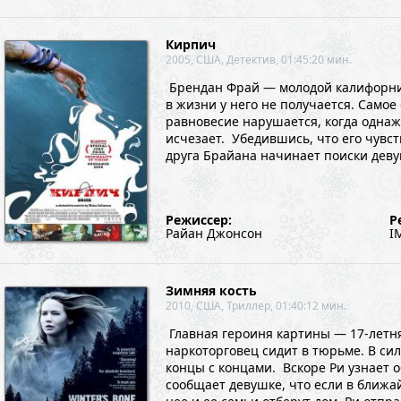
Кирпич
2005, США, Детектив, 01:45:20 мин.
Брендан Фрай — молодой калифорниец
в жизни у него не получается. Самое
равновесие нарушается, когда однаж
исчезает. Убедившись, что его чувс
друга Брайана начинает поиски дев
Режиссер:
Р
Райан Джонсон
I
Зимняя кость
2010, США, Триллер, 01:40:12 мин.
Главная героиня картины — 17-летняя
наркоторговец сидит в тюрьме. В сил
концы с концами. Вскоре Ри узнает 
сообщает девушке, что если в ближай