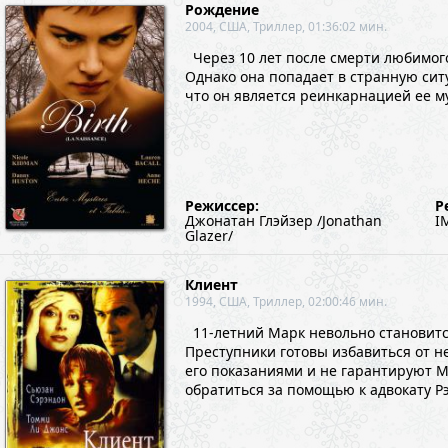
Рождение
2004, США, Триллер, 01:36:02 мин.
Через 10 лет после смерти любимог
Однако она попадает в странную сит
что он является реинкарнацией ее м
Режиссер:
Р
Джонатан Глэйзер /Jonathan
I
Glazer/
Клиент
1994, США, Триллер, 02:00:46 мин.
11-летний Марк невольно становитс
Преступники готовы избавиться от н
его показаниями и не гарантируют 
обратиться за помощью к адвокату Р