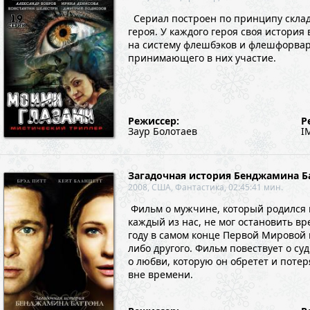
Сериал построен по принципу склад
героя. У каждого героя своя история
на систему флешбэков и флешфорвард
принимающего в них участие.
Режиссер:
Р
Заур Болотаев
I
Загадочная история Бенджамина Б
2008, США, Фантастика, 02:45:41 мин.
Фильм о мужчине, который родился в 
каждый из нас, не мог остановить вр
году в самом конце Первой Мировой в
либо другого. Фильм повествует о суд
о любви, которую он обретет и потеря
вне времени.