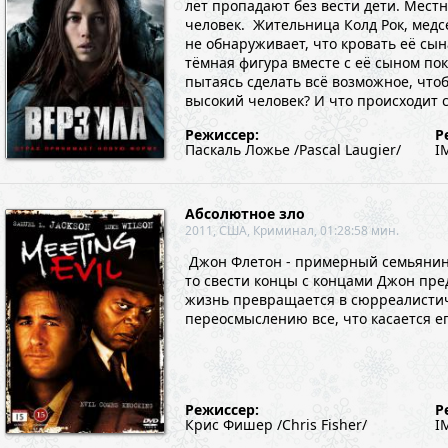
лет пропадают без вести дети. Местн
человек. Жительница Колд Рок, медс
не обнаруживает, что кровать её сын
тёмная фигура вместе с её сыном пок
пытаясь сделать всё возможное, чтоб
высокий человек? И что происходит 
Режиссер:
Р
Паскаль Ложье /Pascal Laugier/
I
Абсолютное зло
2011, США, Криминал, 01:28:58 мин.
Джон Флетон - примерный семьянин, 
то свести концы с концами Джон пре
жизнь превращается в сюрреалистиче
переосмыслению все, что касается ег
Режиссер:
Р
Крис Фишер /Chris Fisher/
I