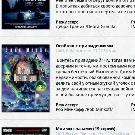
нее и ее семьи отберут дом. Ри отпр
В попытках добиться своего девочке
в которых постоянно вертелся ее па
Режиссер:
Р
Дебра Граник /Debra Granik/
I
Особняк с привидениями
2003, США, Фэнтези, 01:27:56 мин.
Боитесь привидений? Ну, тогда вам 
дверями и темными-претемными корид
сделал беспечный бизнесмен Джим И
недвижимости, облюбованной компан
делить свой уютный жуткий уголок с
за дом начинается настоящая война
в ней большое преимущество — у них
Режиссер:
Р
Роб Минкофф /Rob Minkoff/
I
Моими глазами (19 серий)
2013, Россия, Триллер, 19 x ~ 00:24:40 мин.