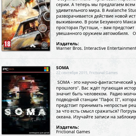
серии. А теперь мы предлагаем всем
удивительного мира. В Avalanche Stu
разворачивается действие новой ис
выживанию. В роли Безумного Макса 
просторах Пустоши, – вам предстоит 
увешанного оружием автомобиля. Осо
Издатель:
Warner Bros. Interactive Entertainmen
SOMA
22 сентября 2015, Frictional Games
SOMA - это научно-фантастический уж
прошлого". Вас ждёт пугающая истор
значит быть человеком. Радио молчи
подводной станции "Пафос II", кото
предстоит принимать непростые реше
за что есть смысл сражаться? Погруз
океана. Изучайте записи на заблоки
Издатель:
Frictional Games