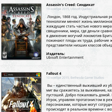
Assassin's Creed: Синдикат
19 ноября 2015, Ubisoft Quebec
Лондон, 1868 год. Индустриальная 
технологии меняют жизнь миллионов
жаждущие стать частью нового мира,
священники, мира, где деньги сравн
в движение могучий локомотив Брита
пожинают плоды их труда, рабочие 
представители низших классов объеди
Издатель:
Ubisoft Entertainment
Fallout 4
10 ноября 2015, Bethesda Game Studios
Вы – единственный выживший из уб
миг вы сражаетесь за выживание, ка
пустошей. Добро пожаловать домой. Иг
Игрок, управляя протагонистом в ре
персонажами, которые могут сотрудн
происходят в реальном времени с во