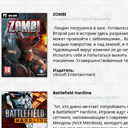
ZOMBI
18 августа 2015, Ubisoft Montpellier
Лондон погрузился в хаос. Готовьтес
Второй раз в истории здесь разразил
может произойти с заболевшими… Вам
каждым поворотом, и над землей, и 
Чудовищный вирус изменил их до неу
Испытать себя и попытаться выжить 
поколения. Усовершенствованные те
Издатель:
Ubisoft Entertainment
Battlefield Hardline
19 марта 2015, Visceral Games / EA DICE
Тот, кто давно мечтает попробовать
в Battlefield™ Hardline. Игроков жд
сеттинге, напоминающем о современ
Мендозы (Nick Mendoza), молодого де