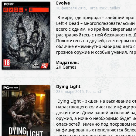
Evolve
10 февраля 2015, Turtle Rock Studios
В мире, где природа – злейший враг 
Left 4 Dead – многопользовательски
всего с одним, но крайне свирепым
расправляйтесь с ней безжалостно. 
Положитесь на друзей, вчетвером от
обличье ежеминутно набирающего сил
грозное оружие и особые умения, га
Издатель:
2K Games
Dying Light
28 января 2015, Techland
Dying Light – экшен на выживание о
нарастающего количества инфициров
дня и ночи. Днем вашей основной за
оружия, а ночью необходимо будет ис
опасностей. Именно под покровом ноч
инфицированных пополняются более
легкостью путешествовать по крышам