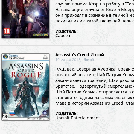
случаю приема Клэр на работу в "Т
Нападающие оглушают Клэр и Мойру 
они приходят в сознание в темной и
похитил их и с какой зловещей целью.
Издатель:
Capcom
Assassin’s Creed Изгой
10 марта 2015, Ubisoft
XVIII век, Северная Америка. Среди
отважный ассасин Шай Патрик Корма
заканчивается трагедий, Шай разоча
Братстве. Подвергнутый смертельной
Шай Патрик Кормак отправляется в с
становится одним из самых опасных о
глава в истории Assassin’s Creed. Ст
Издатель:
Ubisoft Entertainment