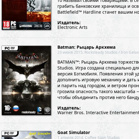
то называл своими товарищами. В се
грабить банковские хранилища и осв
Battlefield™ Hardline станет вашим 
Издатель:
Electronic Arts
Batman: Рыцарь Аркхема
23 июня 2015, Rocksteady Studios / Iron Galax
BATMAN™: Рыцарь Аркхема торжестве
Studios. Игра создана специально дл
версия Бэтмобиля. Появления этой 
дополнить игровую механику и дать 
и парить над городом, и ветром прон
грозила опасность такого масштаба 
чтобы объединить против него банду
Издатель:
Warner Bros. Interactive Entertainmen
Goat Simulator
1 апреля 2014, Coffee Stain Studios