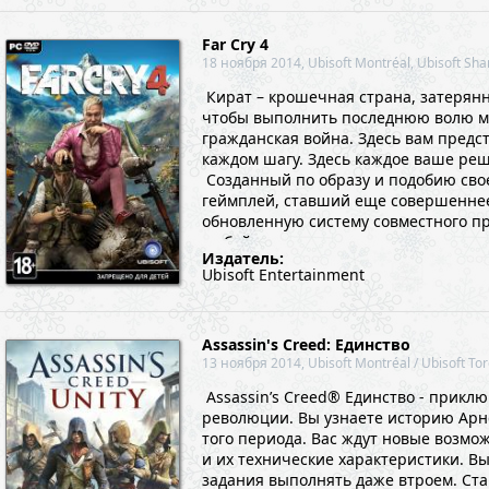
Far Cry 4
18 ноября 2014, Ubisoft Montréal, Ubisoft Sh
Кират – крошечная страна, затерянн
чтобы выполнить последнюю волю мат
гражданская война. Здесь вам пред
каждом шагу. Здесь каждое ваше реш
Созданный по образу и подобию сво
геймплей, ставший еще совершеннее,
обновленную систему совместного п
любой момент. ...
Издатель:
Ubisoft Entertainment
Assassin's Creed: Единство
13 ноября 2014, Ubisoft Montréal / Ubisoft Tor
Assassin’s Creed® Единство - прикл
революции. Вы узнаете историю Арно
того периода. Вас ждут новые возм
и их технические характеристики. Вы
задания выполнять даже втроем. Ст