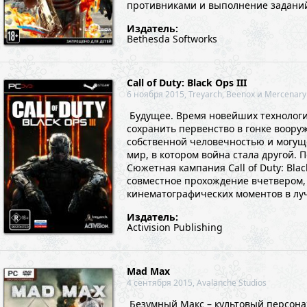
противниками и выполнение заданий 
Издатель:
Bethesda Softworks
Call of Duty: Black Ops III
6 ноября 2015, Treyarch, Beenox и Mercenary
Будущее. Время новейших технологи
сохранить первенство в гонке воору
собственной человечностью и могущ
мир, в котором война стала другой. 
Сюжетная кампания Call of Duty: Bla
совместное прохождение вчетвером,
кинематографических моментов в лу
игрока – от ...
Издатель:
Activision Publishing
Mad Max
4 сентября 2015, Avalanche Studios
Безумный Макс – культовый персона