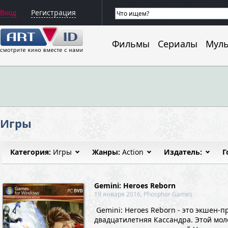
Вход
Регистрация
Фильмы
Сериалы
Мул
Игры
Категория:
Игры
Жанры:
Action
Издатель:
Г
Gemini: Heroes Reborn
19 января 2016, Phosphor Games
Gemini: Heroes Reborn - это экшен-
двадцатилетняя Кассандра. Этой мол