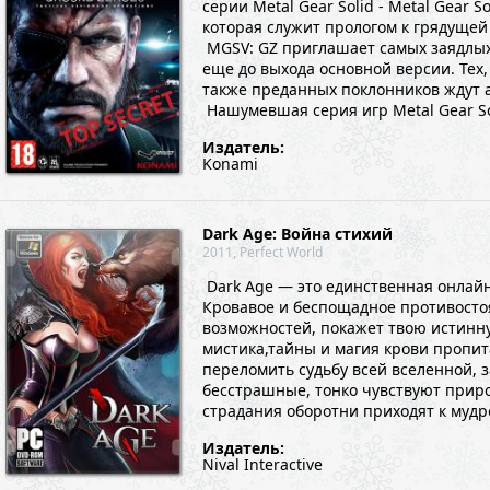
серии Metal Gear Solid - Metal Gear S
которая служит прологом к грядущей 
MGSV: GZ приглашает самых заядлых
еще до выхода основной версии. Тех, 
также преданных поклонников ждут 
Нашумевшая серия игр Metal Gear Sol
Издатель:
Konami
Dark Age: Война стихий
2011, Perfect World
Dark Age — это единственная онлай
Кровавое и беспощадное противосто
возможностей, покажет твою истинну
мистика,тайны и магия крови пропита
переломить судьбу всей вселенной, 
бесстрашные, тонко чувствуют приро
страдания оборотни приходят к мудро
Издатель:
Nival Interactive