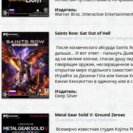
...
Издатель:
Warner Bros. Interactive Entertainmen
Saints Row: Gat Out of Hell
23 января 2015, Volition, Inc. / High Voltage S
После космического абсурда Saints 
дальше... И вот ответ - пальнуть Дь
ад на мелкие клочки, спасая душу ли
говорящее оружие, несокращенное му
открытом мире отдельного самостояте
Играйте за Джонни Гэта или Кинзи К
Кинзи Кенсингтон в одиночку или в с
Издатель:
Deep Silver
Metal Gear Solid V: Ground Zeroes
18 декабря 2014, Kojima Productions
Всемирно известная студия Kojima 