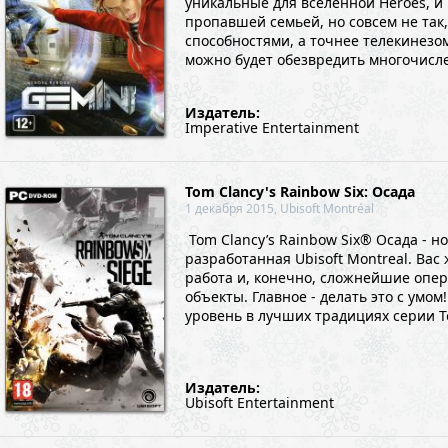
уникальные для вселенной Heroes, и 
пропавшей семьей, но совсем не так
способностями, а точнее телекинезо
можно будет обезвредить многочисл
Издатель:
Imperative Entertainment
Tom Clancy's Rainbow Six: Осада
1 декабря 2015, Ubisoft Montréal
Tom Clancy’s Rainbow Six® Осада - н
разработанная Ubisoft Montreal. Ва
работа и, конечно, сложнейшие опе
объекты. Главное - делать это с умо
уровень в лучших традициях серии To
Издатель:
Ubisoft Entertainment