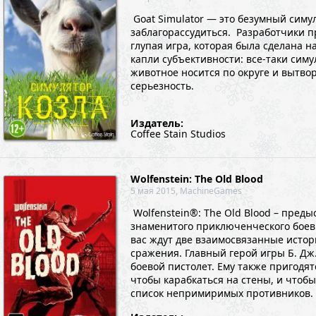
Goat Simulator — это безумный симул
заблагорассудиться. Разработчики п
глупая игра, которая была сделана на
капли субъективности: все-таки симу
животное носится по округе и вытво
серьезность.
Издатель:
Coffee Stain Studios
Wolfenstein: The Old Blood
5 мая 2015, MachineGames
Wolfenstein®: The Old Blood – пред
знаменитого приключенческого боеви
вас ждут две взаимосвязанные исто
сражения. Главный герой игры Б. Дж
боевой пистолет. Ему также пригодят
чтобы карабкаться на стены, и чтоб
список непримиримых противников. Н