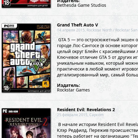
Издатель:
Bethesda Game Studios
Grand Theft Auto V
14 апреля 2015, Rockstar North / Rockstar San
GTA 5 — это остросюжетный экшен о
городе Лос-Сантосе (в основе которо
целый округ Блейн с красивейшими 
Ключевое отличие GTA 5 от других иг
уникальным навыком, который можно
практически в любой момент игрово
детализированный мир, самый большой
Издатель:
Rockstar Games
Resident Evil: Revelations 2
25 февраля 2015, Capcom
В начале истории Resident Evil Rev
Клэр Редфилд. Пережив происшествие 
теперь работает на организацию "Те