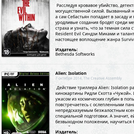
Расследуя кровавое убийство, детек
могущественной силой. Вызванный н
а сам Себастьян попадает в засаду и
уродливые создания бродят среди ме
страха и узнать, что за темная сил
Resident Evil Синдзи Миками и талан
настоящее воплощение жанра Survival 
Издатель:
Bethesda Softworks
Alien: Isolation
7 октября 2014, The Creative Assembly
Действие триллера Alien: Isolation 
кинокартины Ридли Скотта «Чужой». 
ужасом из космических глубин в поп
повстречаетесь с ослепленными пан
непредсказуемым безжалостным ксе
специальной подготовки. А значит, 
безвыходном положении, научиться 
полной мере ...
Издатель: