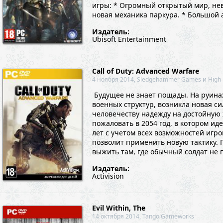
игры: * Огромный открытый мир, не
новая механика паркура. * Большой 
Издатель:
Ubisoft Entertainment
Call of Duty: Advanced Warfare
4 ноября 2014, Sledgehammer Games и High 
Будущее не знает пощады. На руина
военных структур, возникла новая си
человечеству надежду на достойную 
пожаловать в 2054 год, в котором иде
лет с учетом всех возможностей игр
позволит применить новую тактику. 
выжить там, где обычный солдат не п
Издатель:
Activision
Evil Within, The
14 октября 2014, Tango Gameworks