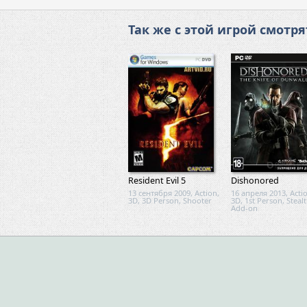
Так же с этой игрой смотря
Resident Evil 5
Dishonored
13 сентября 2009, Action,
16 апреля 2013, Acti
3D, 3D Person, Shooter
3D, 1st Person, Stealt
Add-on