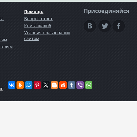
Присоединяйся
Помощь
та
Вопрос-ответ
Книга жалоб
Условия пользования
сайтом
лям
телям
io