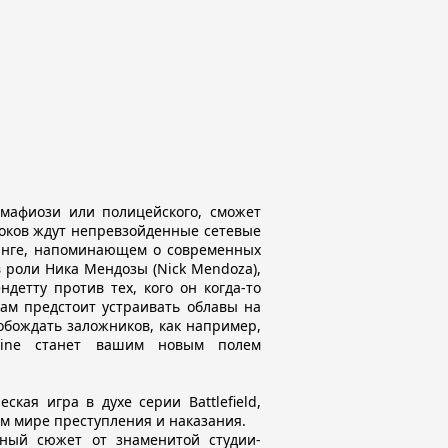
 мафиози или полицейского, сможет
гроков ждут непревзойденные сетевые
тинге, напоминающем о современных
 роли Ника Мендозы (Nick Mendoza),
ндетту против тех, кого он когда-то
ам предстоит устраивать облавы на
обождать заложников, как например,
dline станет вашим новым полем
ская игра в духе серии Battlefield,
ом мире преступления и наказания.
ый сюжет от знаменитой студии-