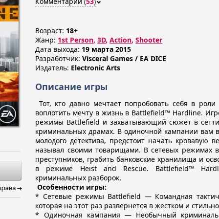
Комментарии (
53
)
Возраст:
18+
Жанр:
1st Person
,
3D
,
Action
,
Shooter
Дата выхода:
19 марта 2015
Разработчик:
Visceral Games / EA DICE
Издатель:
Electronic Arts
Описание игры
Тот, кто давно мечтает попробовать себя в роли
воплотить мечту в жизнь в Battlefield™ Hardline. И
режимы Battlefield и захватывающий сюжет в сет
криминальных драмах. В одиночной кампании вам в
молодого детектива, предстоит начать кровавую ве
называл своими товарищами. В сетевых режимах в
преступников, грабить банковские хранилища и осв
в режиме Heist and Rescue. Battlefield™ Har
криминальных разборок.
Особенности игры:
* Сетевые режимы Battlefield — Командная тактиче
которая на этот раз развернется в жестком и стильн
* Одиночная кампания — Необычный криминальн