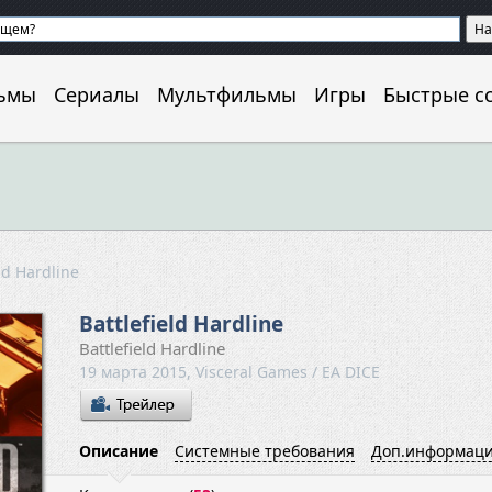
ьмы
Сериалы
Мультфильмы
Игры
Быстрые с
eld Hardline
Battlefield Hardline
Battlefield Hardline
19 марта 2015, Visceral Games / EA DICE
Описание
Cистемные требования
Доп.информац