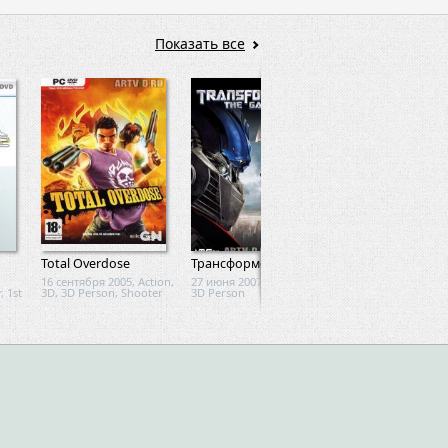
Показать все
Total Overdose
Трансформеры
Alien Breed: Evolu
16 сентября 2005, Action,
27 июня 2007, Action, 3D,
4 июня 2010, Action,
, 1st
3D, 3D Person, Shooter
3D Person
3D Person, Shooter