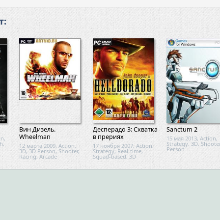
т:
Вин Дизель.
Десперадо 3: Схватка
Sanctum 2
Wheelman
в прериях
on,
15 мая 2013, Action,
h,
Strategy, 3D, Shooter
12 марта 2009, Action,
17 ноября 2007, Action,
Person
3D, 3D Person, Shooter,
Strategy, Real-time,
Racing, Arcade
Squad-based, 3D