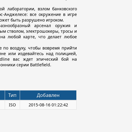
й лаборатории, взлом банковского
с-Анджелесе: все окружение в игре
ожет быть разрушено игроком.
азнообразный арсенал оружия и
ным стволом, электрошокеры, тросы и
на любой карте, что делает любое
 по воздуху, чтобы вовремя прийти
не или издевайтесь над полицией,
rdline вас ждет эпический бой на
нники серии Battlefield.
Тип
Добавлен
B
ISO
2015-08-16 01:22:42