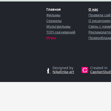
Главная
О нас
Фильмы
Правила сай
Сериалы
О рецензиях
Мультфильмы
Cвязь с нами
ТОП-скачиваний
Рекламодате
Игры
Правооблада
Designed by
Created in
Nikatinka-art
CapitanStud