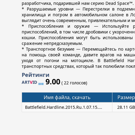
разработчика, подарившей нам серию Dead Space™.
* Разрушаемые уровни — Перестрелки в подземно
хранилища и погром в автомобильном салоне в Ло
выглядит очень современным, привлекательным и м
* Приспособления и оружие — Используйте р
приспособлений, в том числе дробовики с укорочен
кошки. Приспособления могут быть использованы 
сражение непредсказуемым.
* Транспортное безумие — Перемещайтесь по карте
на помощь своей команде, давите врагов на маши
уходя от погони на мотоцикле. В Battlefield Ha
транспортных средствах, который так полюбили покло
Рейтинги
9.00
ART
V
ID
(
22 голосов
)
Имя файла, скачать
Размер
Battlefield.Hardline.2015.Ru.1.07.15....
28.11 G