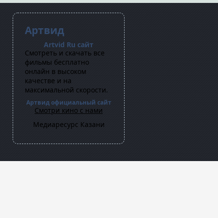
Артвид
Artvid Ru сайт
Cмотреть и скачать все
фильмы бесплатно
онлайн в высоком
качестве и на
максимальной скорости.
Артвид официальный сайт
Смотри кино с нами
Медиаресурс Казани