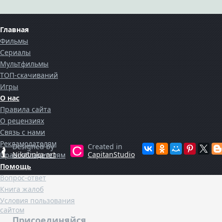
Главная
Фильмы
Сериалы
Мультфильмы
ТОП-скачиваний
Игры
О нас
Правила сайта
О рецензиях
Cвязь с нами
Рекламодателям
Designed by
Created in
Nikatinka-art
CapitanStudio
Правообладателям
Помощь
Вопрос-ответ
Книга жалоб
Условия пользования
сайтом
Присоединяйся