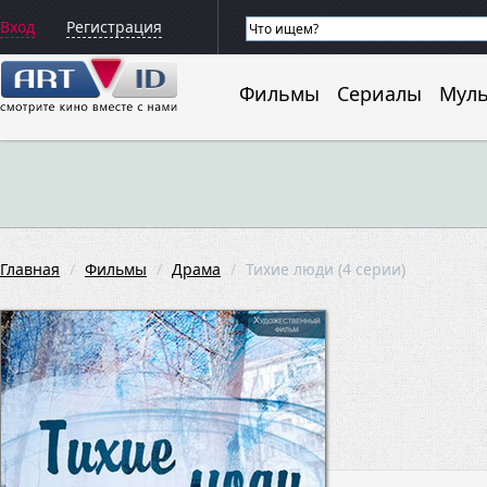
Вход
Регистрация
Фильмы
Сериалы
Мул
Главная
Фильмы
Драма
Тихие люди (4 серии)