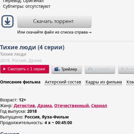
Перевод: Оригинал
Субтитры: отсутствуют
Тихие люди (4 серии)
Тихие люди
2018, Россия, Драма
Описание фильма
Актерский состав
Кадры из фильма
Ком
Возраст:
12+
Жанр:
Детектив
,
Драма
,
Отечественный
,
Сериал
Год выпуска:
2018
Выпущено:
Россия, Яуза-Фильм
Продолжительность:
4 x ~ 00:45:00