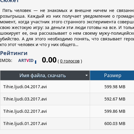
Сюжет
Пять человек — не знакомых и внешне ничем не связанны
розыгрыша. Каждый из них получает уведомление о громадно
момент, когда участник этого странного эксперимента соверши
свою жестокую игру: за деньги эти люди готовы на все. И тол
шокирует ее, она рассказывает о нем своему мужу-полицейск
убийство. А для этого необходимо понять, что связывает геро
кто этот человек и что у них общего…
Рейтинги
0.00
IMDb:
ART
V
ID
(
0 голосов
)
Имя файла, скачать
Размер
Tihie.ljudi.04.2017.avi
599.98 MB
Tihie.ljudi.03.2017.avi
592.67 MB
Tihie.ljudi.02.2017.avi
599.86 MB
Tihie.ljudi.01.2017.avi
600.03 MB