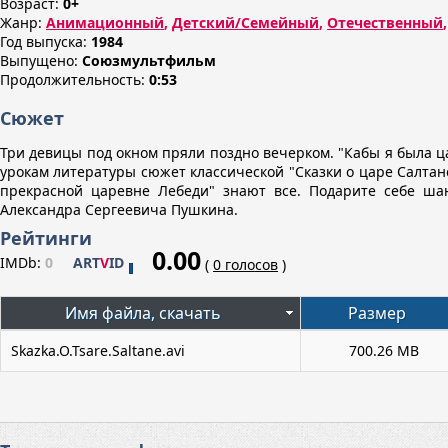
Возраст:
0+
Жанр:
Анимационный
,
Детский/Семейный
,
Отечественный
Год выпуска:
1984
Выпущено:
Союзмультфильм
Продолжительность:
0:53
Сюжет
Три девицы под окном пряли поздно вечерком. "Кабы я была ца
урокам литературы сюжет классической "Сказки о царе Салтане
прекрасной царевне Лебеди" знают все. Подарите себе ша
Александра Сергеевича Пушкина.
Рейтинги
0.00
IMDb:
0
ART
V
ID
(
0 голосов
)
Имя файла, скачать
Размер
Skazka.O.Tsare.Saltane.avi
700.26 MB