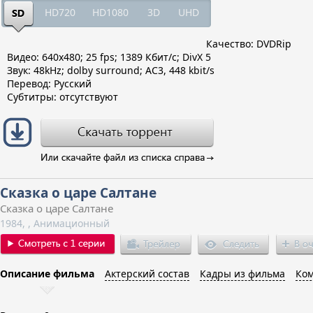
HD720
HD1080
3D
UHD
Качество: DVDRip
Видео: 640x480; 25 fps; 1389 Кбит/с; DivX 5
Звук: 48kHz; dolby surround; AC3, 448 kbit/s
Перевод: Русский
Субтитры: отсутствуют
Сказка о царе Салтане
Сказка о царе Салтане
1984, , Анимационный
Описание фильма
Актерский состав
Кадры из фильма
Ком