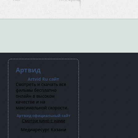
Артвид
Artvid Ru сайт
Cмотреть и скачать все
фильмы бесплатно
онлайн в высоком
качестве и на
максимальной скорости.
Артвид официальный сайт
Смотри кино с нами
Медиаресурс Казани