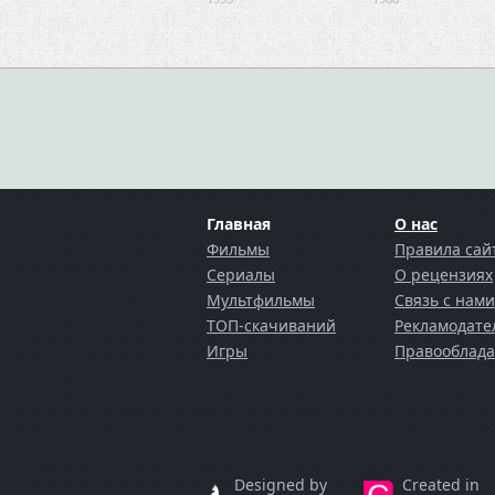
Главная
О нас
Фильмы
Правила сай
Сериалы
О рецензиях
Мультфильмы
Cвязь с нами
ТОП-скачиваний
Рекламодате
Игры
Правооблада
Designed by
Created in