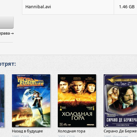
Hannibal.avi
1.46 GB
трят:
Назад в будущее
Холодная гора
Сирано Де Берже
1985, США
2003, США
1990, Франция