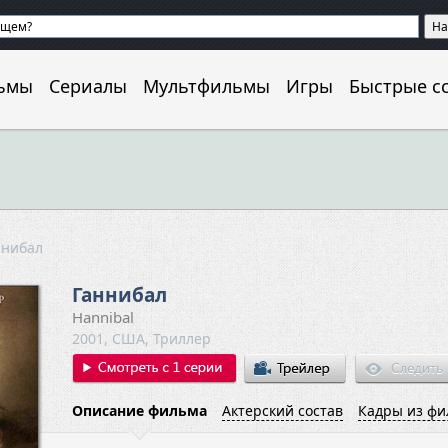
ьмы
Сериалы
Мультфильмы
Игры
Быстрые с
ннибал
Ганнибал
Hannibal
2001, США, Триллер
Описание фильма
Актерский состав
Кадры из фи