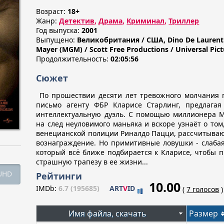
Возраст:
18+
Жанр:
Детектив
,
Драма
,
Криминал
,
Триллер
Год выпуска:
2001
Выпущено:
Великобритания / США, Dino De Laurenti
Mayer (MGM) / Scott Free Productions / Universal Pict
Продолжительность:
02:05:56
Сюжет
По прошествии десяти лет тревожного молчания 
письмо агенту ФБР Кларисе Старлинг, предлага
интеллектуальную дуэль. С помощью миллионера М
на след неуловимого маньяка и вскоре узнаёт о том
венецианской полиции Риналдо Пацци, рассчитываю
вознаграждение. Но примитивные ловушки - слабая
который всё ближе подбирается к Кларисе, чтобы 
страшную трапезу в ее жизни...
UHD
Рейтинги
10.00
IMDb:
6.7 (195685)
ART
V
ID
(
7 голосов
)
Имя файла, скачать
Размер